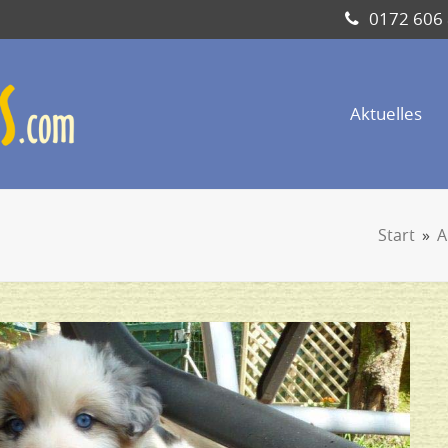
0172 606
Aktuelles
Start
»
A