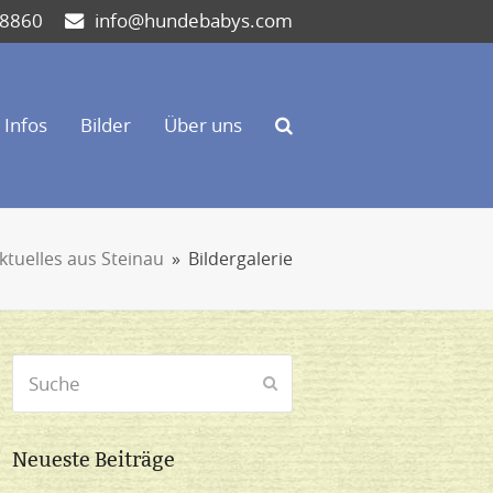
 8860
info@hundebabys.com
Infos
Bilder
Über uns
ktuelles aus Steinau
»
Bildergalerie
Suche
Senden
Neueste Beiträge