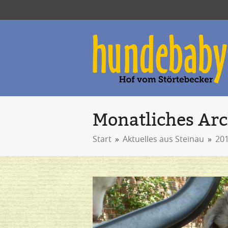
Monatliches Ar
Start
»
Aktuelles aus Steinau
»
20