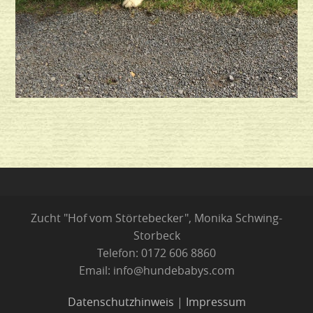
Zucht "Hof vom Störtebecker", Monika Schwing-
Storbeck
Telefon: 0172 606 8860
Email: info@hundebabys.com
Datenschutzhinweis
|
Impressum