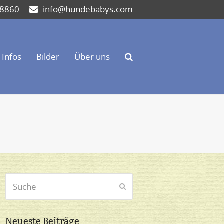
 8860
info@hundebabys.com
Infos
Bilder
Über uns
Suche
Senden
Neueste Beiträge