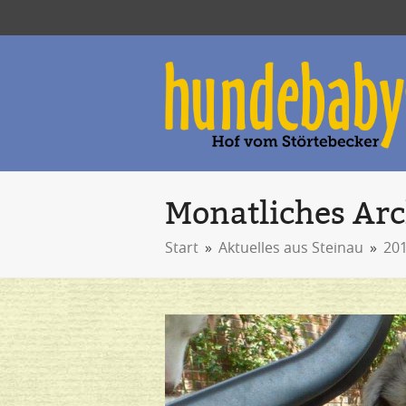
Monatliches Arc
Start
»
Aktuelles aus Steinau
»
20