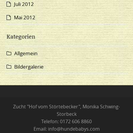
Juli 2012
Mai 2012
Kategorien
Allgemein
Bildergalerie
Zucht "Hof vom Störtebecker", Monika Schwing-
Storbeck
Telefon: 0172 606 8860
Email: info@hundebabys.com