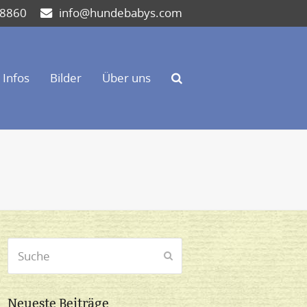
 8860
info@hundebabys.com
Infos
Bilder
Über uns
Suche
Senden
Neueste Beiträge