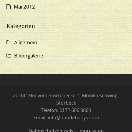
Mai 2012
Kategorien
Allgemein
Bildergalerie
Zucht "Hof vom Störtebecker", Monika Schwing-
Storbeck
Telefon: 0172 606 8860
Email: info@hundebabys.com
Datenschutzhinweis
|
Impressum