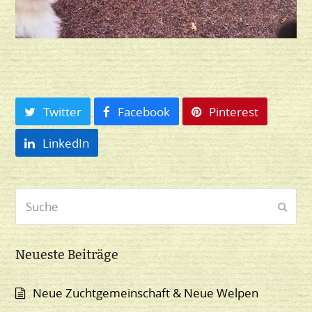
Twitter
Facebook
Pinterest
LinkedIn
Suche
Send
Neueste Beiträge
Neue Zuchtgemeinschaft & Neue Welpen