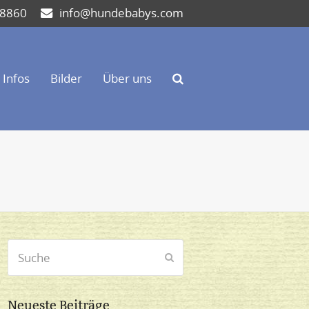
 8860
info@hundebabys.com
Infos
Bilder
Über uns
Suche
Senden
Neueste Beiträge