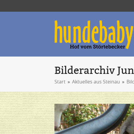
Bilderarchiv Jun
Start
»
Aktuelles aus Steinau
»
Bil