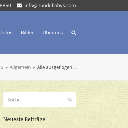
 8860
info@hundebabys.com
Infos
Bilder
Über uns
au
»
Allgemein
»
Alle ausgeflogen…
Suche
Senden
Neueste Beiträge