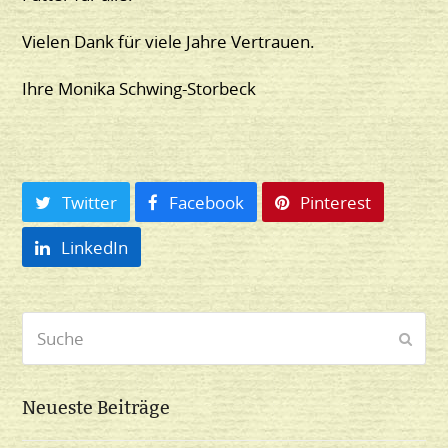
Vielen Dank für viele Jahre Vertrauen.
Ihre Monika Schwing-Storbeck
Twitter
Facebook
Pinterest
LinkedIn
Suche
Send
Neueste Beiträge